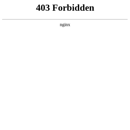
成都市武侯区升升艺术培训学校
热门搜索
首页
> 枣庄市
枣庄市小学美术新教材培训在枣庄市实
验小学举行:美术培训
联系我们
# 枣庄市
# 美术枣庄市
# 美术
# 美术培训
为深入落实课程教学改革，全面提升义务教育阶段小学美
术教学质量，9月27日，枣庄市2025年义务教育阶段小学美
术学科新教材培训会在枣庄市实验小学举行美术培训。山
东省教育科学研究院美术教研员肖钢、枣庄市
2025-10-27