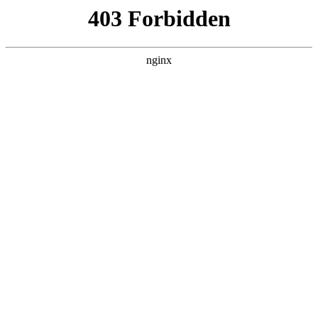
成都市武侯区升升艺术培训学校
热门搜索
首页
> 专业陶艺
教育高质量发展看山西：乡宁县职业中
学美术专业教师赴景德镇参加培训:美
术培训
行业动态
# 陶艺
# 教学
# 专业陶艺
# 专业
# 美术培训
8月18日至26日，山西省临汾市乡宁县职业中学美术专业教
师谷昌平、闫佳、贺菊梅前往景德镇，参加第148期全国陶
艺教学技能培训班学习美术培训。此次培训班还有来自海
南、浙江等地职业学校及中小学的教师参与