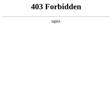
成都市武侯区升升艺术培训学校
热门搜索
首页
>
新闻资讯
> 正文
曲靖美术艺考培训多少钱，美术
艺考培训哪家便宜？:美术培训
投稿作者：小美
2026-08-08 10:29:43
5
美术艺考培训：线上线下各有千秋
美术培训
，如何抉择？
行业优势：随着艺术教育的普及与文化产业的发展，美术艺考成
为众多学子踏入高等艺术学府的重要途径
美术培训
。美术艺考
培训行业应运而生，为学生提供专业指导，提升其应试能力与艺
术素养。相比自学，经过专业培训的学生在绘画技巧、审美认知
等方面进步显著，能更好地适应艺考需求，增加考入理想院校的